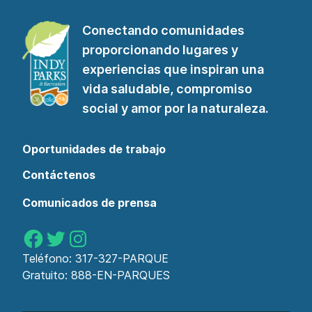
para
suscribirse
Conectando comunidades
a
proporcionando lugares y
nuestro
experiencias que inspiran una
boletín"
vida saludable, compromiso
social y amor por la naturaleza.
Oportunidades de trabajo
Contáctenos
Comunicados de prensa
Parques de Indy en Facebook
Parques de Indy en Twitter
Parques de Indy en Instagram
Teléfono:
317-327-PARQUE
Gratuito:
888-EN-PARQUES