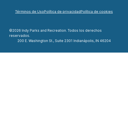
Términos de Uso
Política de privacidad
Política de cookies
©2026 Indy Parks and Recreation. Todos los derechos
reservados.
200 E. Washington St., Suite 2301 Indianápolis, IN 46204