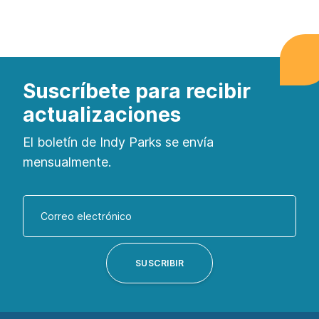
Suscríbete para recibir
actualizaciones
El boletín de Indy Parks se envía
mensualmente.
Introduzca
su
dirección
de
SUSCRIBIR
correo
electrónico