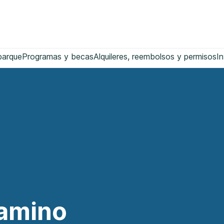
parque
Programas y becas
Alquileres, reembolsos y permisos
In
Camino