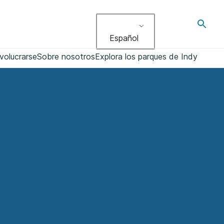
Altern
búsqu
Español
volucrarse
Sobre nosotros
Explora los parques de Indy