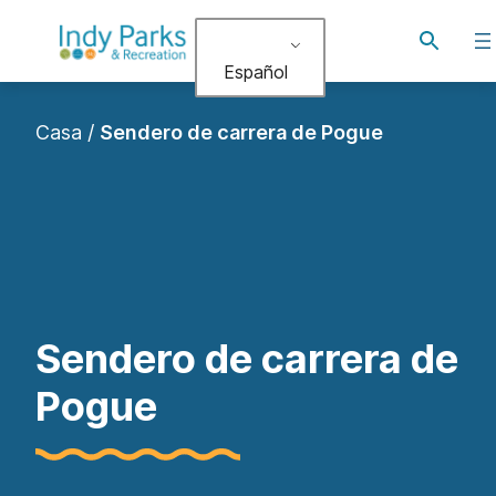
saltar
Alternar
al
búsqued
Español
contenido
Casa
/
Sendero de carrera de Pogue
Sendero de carrera de
Pogue