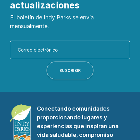
actualizaciones
El boletín de Indy Parks se envía
mensualmente.
Introduzca
su
dirección
de
SUSCRIBIR
correo
electrónico
para
suscribirse
Conectando comunidades
a
proporcionando lugares y
nuestro
experiencias que inspiran una
boletín"
vida saludable, compromiso