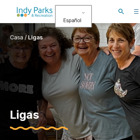
Alternar
búsqued
Español
Casa
/
Ligas
Ligas