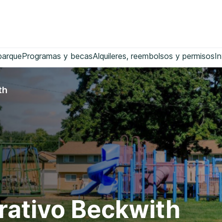
parque
Programas y becas
Alquileres, reembolsos y permisos
In
th
ativo Beckwith