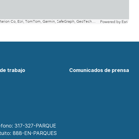
de trabajo
Comunicados de prensa
éfono:
317-327-PARQUE
ebook
tter
Indy en Instagram
tuito:
888-EN-PARQUES