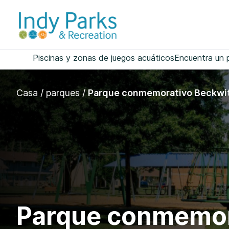
saltar
al
contenido
Piscinas y zonas de juegos acuáticos
Encuentra un 
Casa
/
parques
/
Parque conmemorativo Beckwi
Parque conmemor