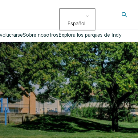
Altern
búsqu
Español
volucrarse
Sobre nosotros
Explora los parques de Indy