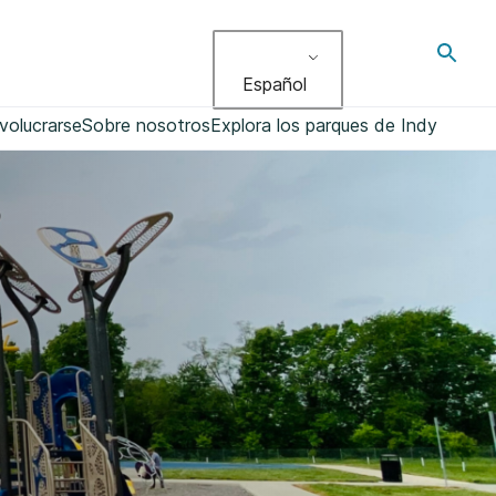
Altern
búsqu
Español
volucrarse
Sobre nosotros
Explora los parques de Indy