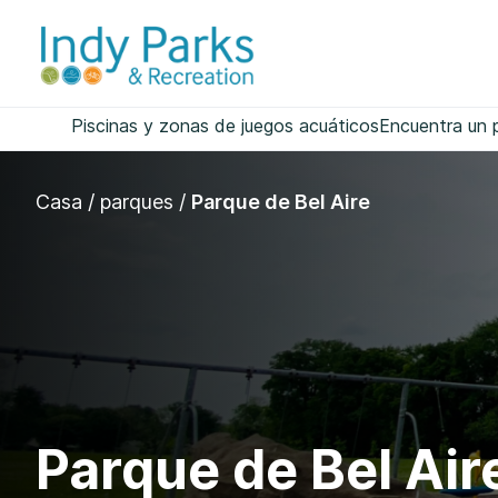
saltar
al
contenido
Piscinas y zonas de juegos acuáticos
Encuentra un 
Casa
/
parques
/
Parque de Bel Aire
Parque de Bel Air