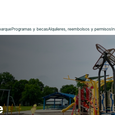
parque
Programas y becas
Alquileres, reembolsos y permisos
In
e