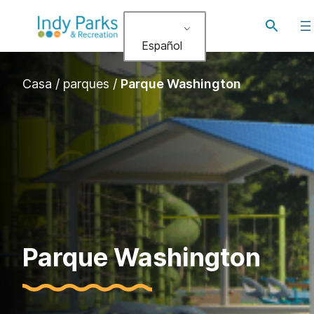
saltar
Alternar
al
búsqued
Español
contenido
Casa
/
parques
/
Parque Washington
Parque Washington