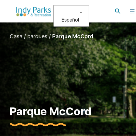
saltar
Alternar
al
búsqued
Español
contenido
Casa
/
parques
/
Parque McCord
Parque McCord